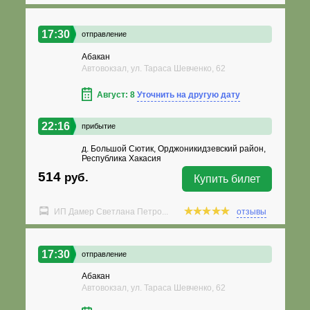
17:30
отправление
Абакан
Автовокзал, ул. Тараса Шевченко, 62
Август: 8
Уточнить на другую дату
22:16
прибытие
д. Большой Сютик, Орджоникидзевский район,
Республика Хакасия
514
руб.
Купить билет
ИП Дамер Светлана Петро...
отзывы
17:30
отправление
Абакан
Автовокзал, ул. Тараса Шевченко, 62