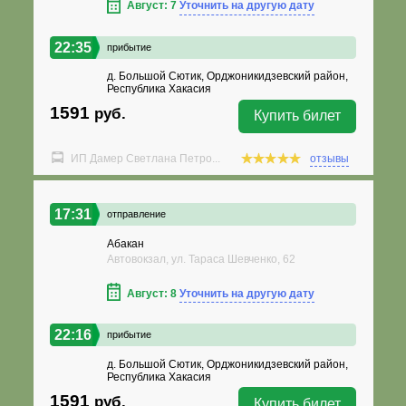
Август: 7
Уточнить на другую дату
22:35
прибытие
д. Большой Сютик, Орджоникидзевский район,
Республика Хакасия
1591
руб.
Купить билет
ИП Дамер Светлана Петро...
отзывы
17:31
отправление
Абакан
Автовокзал, ул. Тараса Шевченко, 62
Август: 8
Уточнить на другую дату
22:16
прибытие
д. Большой Сютик, Орджоникидзевский район,
Республика Хакасия
1591
руб.
Купить билет