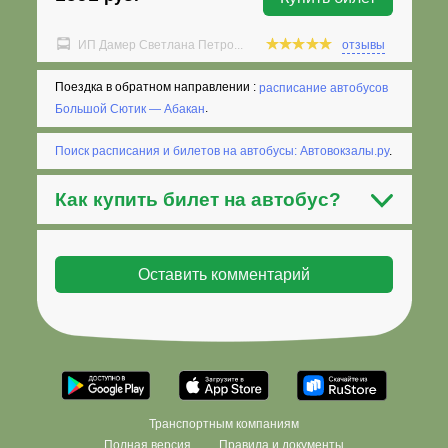
ИП Дамер Светлана Петро...
отзывы
Поездка в обратном направлении :
расписание автобусов
Большой Сютик — Абакан
.
Поиск расписания и билетов на автобусы: Автовокзалы.ру
.
Как
купить билет на автобус
?
Транспортным компаниям
Полная версия
Правила и документы