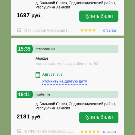
д. Большой Сютик, Орджоникидзевский район,
Республика Хакасия
1697
руб.
Купить билет
ИП Покояков Александр П...
отзывы
15:35
отправление
Абакан
Автовокзал, ул. Тараса Шевченко, 62
Август: 7, 8
Уточнить на другую дату
19:11
прибытие
д. Большой Сютик, Орджоникидзевский район,
Республика Хакасия
2181
руб.
Купить билет
ИП Жилейкин Александр С...
отзывы