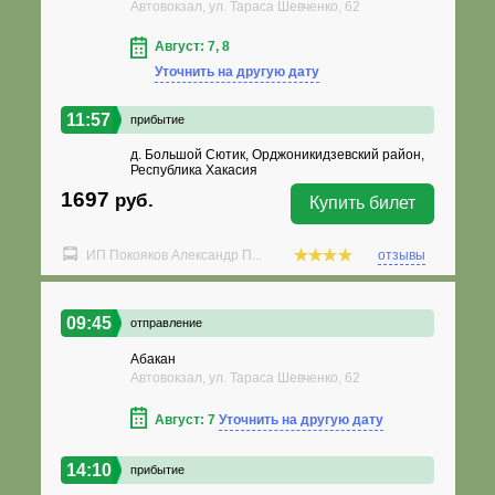
Автовокзал, ул. Тараса Шевченко, 62
Август: 7, 8
Уточнить на другую дату
11:57
прибытие
д. Большой Сютик, Орджоникидзевский район,
Республика Хакасия
1697
руб.
Купить билет
ИП Покояков Александр П...
отзывы
09:45
отправление
Абакан
Автовокзал, ул. Тараса Шевченко, 62
Август: 7
Уточнить на другую дату
14:10
прибытие