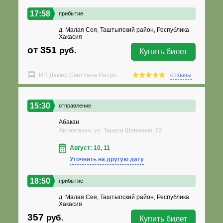
17:58
прибытие
д. Малая Сея, Таштыпский район, Республика
Хакасия
от 351
руб.
Купить билет
ИП Дамер Светлана Петро...
отзывы
15:30
отправление
Абакан
Автовокзал, ул. Тараса Шевченко, 62
Август: 10, 11
Уточнить на другую дату
18:50
прибытие
д. Малая Сея, Таштыпский район, Республика
Хакасия
357
руб.
Купить билет