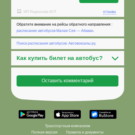
ИП Родионова М.П.
отзывы
Обратите внимание на рейсы обратного направления :
расписание автобусов Малая Сея — Абакан
.
Поиск расписания автобусов: Автовокзалы.ру
.
Как
купить билет на автобус
?
Транспортным компаниям
Полная версия
Правила и документы