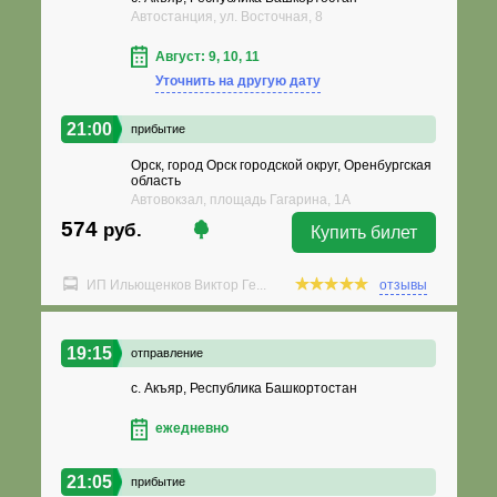
Автостанция, ул. Восточная, 8
Август: 9, 10, 11
Уточнить на другую дату
21:00
прибытие
Орск, город Орск городской округ, Оренбургская
область
Автовокзал, площадь Гагарина, 1А
574
руб.
Купить билет
ИП Ильющенков Виктор Ге...
отзывы
19:15
отправление
с. Акъяр, Республика Башкортостан
ежедневно
21:05
прибытие