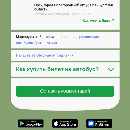
Орск, город Орск городской округ, Оренбургская
область
Автовокзал, площадь Гагарина, 1А
Как купить билет?
Маршруты в обратном направлении :
расписание
автобусов Орск — Акъяр
.
Найдите автобусные отправления
.
Как
купить билет на автобус
?