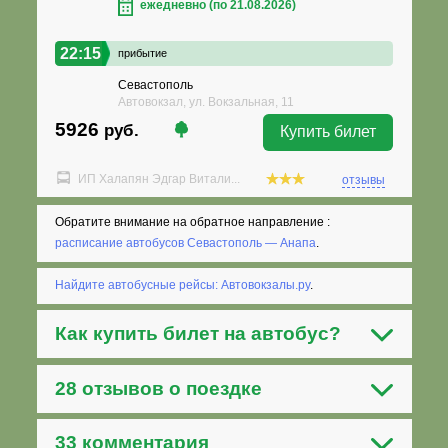
ежедневно (по 21.08.2026)
22:15
прибытие
Севастополь
Автовокзал, ул. Вокзальная, 11
5926
руб.
Купить билет
ИП Халапян Эдгар Витали...
отзывы
Обратите внимание на обратное направление :
расписание автобусов Севастополь — Анапа
.
Найдите автобусные рейсы: Автовокзалы.ру
.
Как
купить билет на автобус
?
28 отзывов о поездке
33 комментария