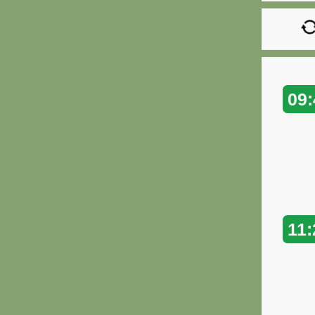
09:
11: