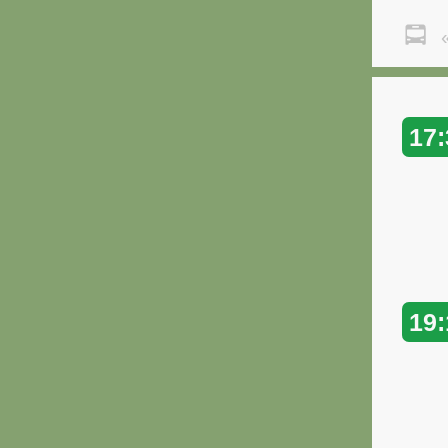
«
17:
19: