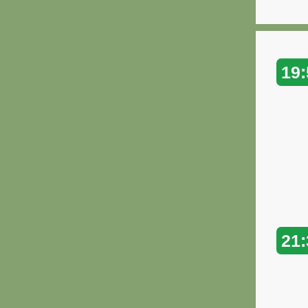
19:
21: