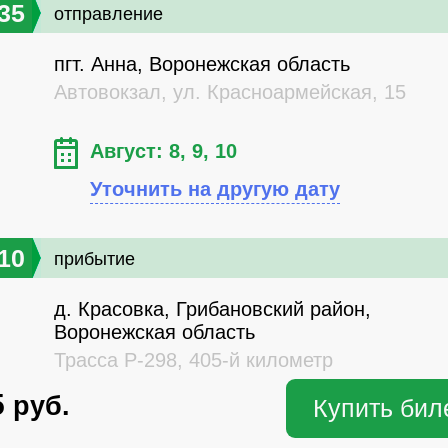
35
отправление
пгт. Анна, Воронежская область
Автовокзал, ул. Красноармейская, 15
Август: 8, 9, 10
Уточнить на другую дату
10
прибытие
д. Красовка, Грибановский район,
Воронежская область
Трасса Р-298, 405-й километр
5
руб.
Купить бил