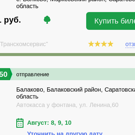
область
1
руб.
Купить бил
Транскомсервис"
от
50
отправление
Балаково, Балаковский район, Саратовск
область
Автокасса у фонтана, ул. Ленина,60
Август: 8, 9, 10
Уточнить на другую дату