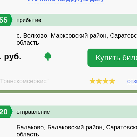
55
прибытие
с. Волково, Марксовский район, Саратов
область
1
руб.
Купить бил
Транскомсервис"
от
20
отправление
Балаково, Балаковский район, Саратовск
область