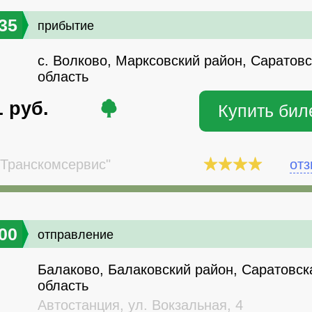
35
прибытие
с. Волково, Марксовский район, Саратов
область
1
руб.
Купить бил
Транскомсервис"
от
00
отправление
Балаково, Балаковский район, Саратовск
область
Автостанция, ул. Вокзальная, 4