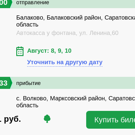
00
отправление
Балаково, Балаковский район, Саратовск
область
Автокасса у фонтана, ул. Ленина,60
Август: 8, 9, 10
Уточнить на другую дату
33
прибытие
с. Волково, Марксовский район, Саратов
область
1
руб.
Купить бил