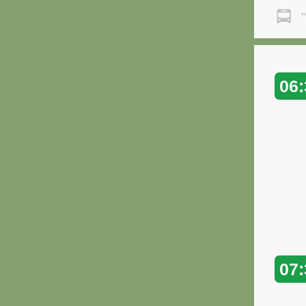
"
06:
07: