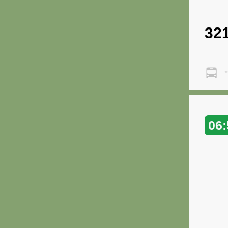
32
"
06: