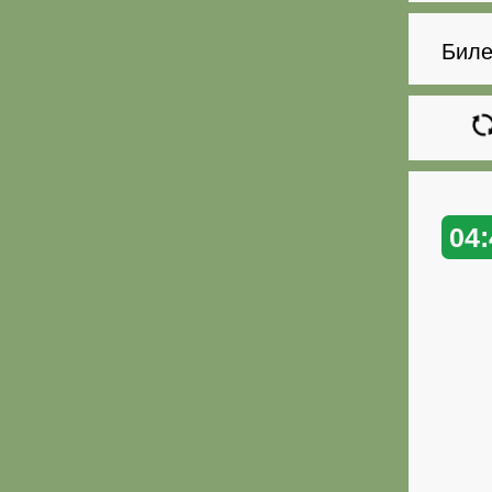
Биле
04: