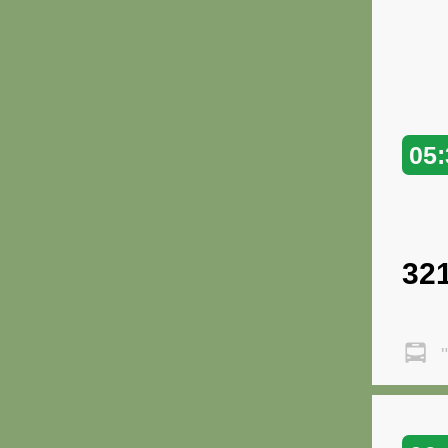
05:
32
"