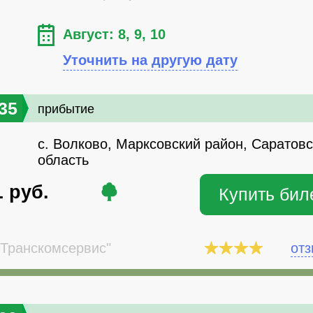
Август: 8, 9, 10
Уточнить на другую дату
35
прибытие
с. Волково, Марксовский район, Саратов
область
1
руб.
Купить бил
Транскомсервис"
от