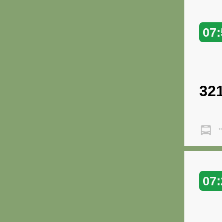
07:
32
"
07: