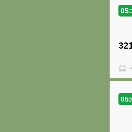
05:
32
"
05: