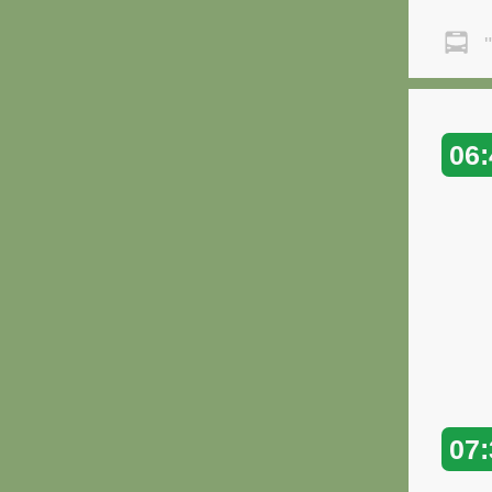
"
06:
07: