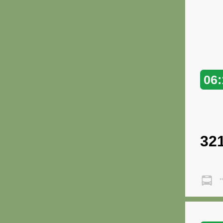
06:
32
"