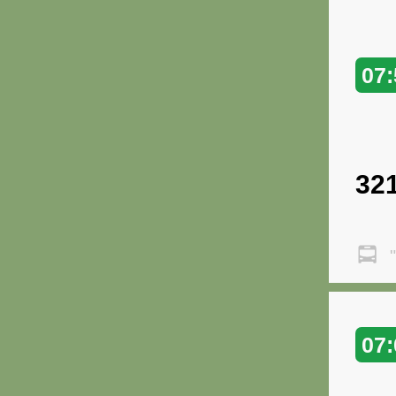
07:
32
"
07: