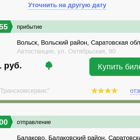
Уточнить на другую дату
55
прибытие
Вольск, Вольский район, Саратовская об
Автостанция, ул. Октябрьская, 90
1
руб.
Купить бил
Транскомсервис"
от
00
отправление
Балаково, Балаковский район, Саратовск