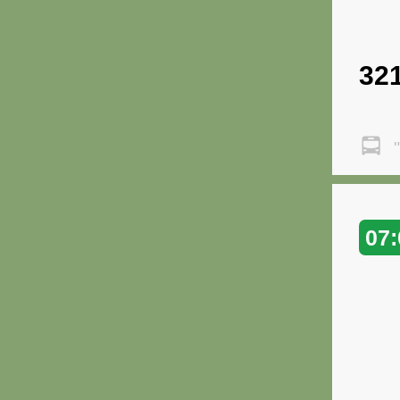
32
"
07: