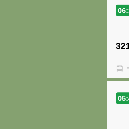
06:
32
"
05: