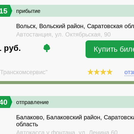
15
прибытие
Вольск, Вольский район, Саратовская об
Автостанция, ул. Октябрьская, 90
1
руб.
Купить бил
Транскомсервис"
от
40
отправление
Балаково, Балаковский район, Саратовск
область
Автокасса у фонтана, ул. Ленина,60