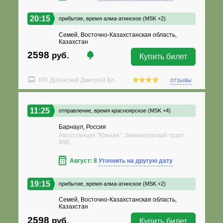
20:15
прибытие,
время алма-атинское (MSK +2)
Семей, Восточно-Казахстанская область,
Казахстан
2598
руб.
Купить билет
ИП Дубинский Дмитрий Вл...
отзывы
11:25
отправление,
время красноярское (MSK +4)
Барнаул, Россия
Автостанция "Южная", Змеиногорский тракт,
89В
Август: 8
Уточнить на другую дату
19:15
прибытие,
время алма-атинское (MSK +2)
Семей, Восточно-Казахстанская область,
Казахстан
2598
руб.
Купить билет