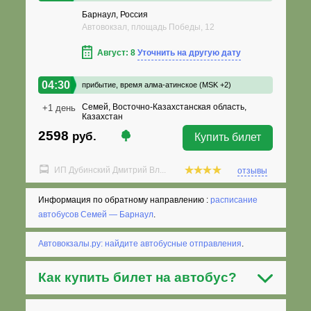
Барнаул, Россия
Автовокзал, площадь Победы, 12
Август: 8
Уточнить на другую дату
04:30
прибытие,
время алма-атинское (MSK +2)
Семей, Восточно-Казахстанская область,
+1 день
Казахстан
2598
руб.
Купить билет
ИП Дубинский Дмитрий Вл...
отзывы
Информация по обратному направлению :
расписание
автобусов Семей — Барнаул
.
Автовокзалы.ру: найдите автобусные отправления
.
Как
купить билет на автобус
?