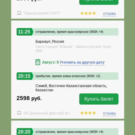
"Барнаульское ПАТП"
отзывы
11:25
отправление,
время красноярское (MSK +4)
Барнаул, Россия
Автостанция "Южная", Змеиногорский тракт,
89В
Август: 9
Уточнить на другую дату
20:15
прибытие,
время алма-атинское (MSK +2)
Семей, Восточно-Казахстанская область,
Казахстан
2598
руб.
Купить билет
ИП Дубинский Дмитрий Вл...
отзывы
20:20
отправление,
время красноярское (MSK +4)