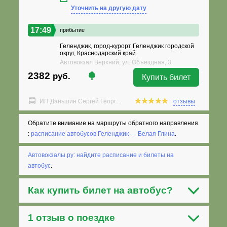
Уточнить на другую дату
17:49
прибытие
Геленджик, город-курорт Геленджик городской
округ, Краснодарский край
Автовокзал Верхний, ул. Объездная, 3
2382
руб.
Купить билет
ИП Даньшин Сергей Георг...
отзывы
Обратите внимание на маршруты обратного направления
:
расписание автобусов Геленджик — Белая Глина
.
Автовокзалы.ру: найдите расписание и билеты на
автобус
.
Как
купить билет на автобус
?
1 отзыв о поездке