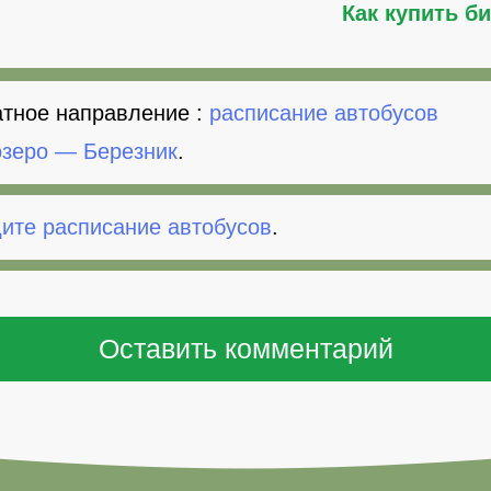
Как купить б
тное направление :
расписание автобусов
зеро — Березник
.
ите расписание автобусов
.