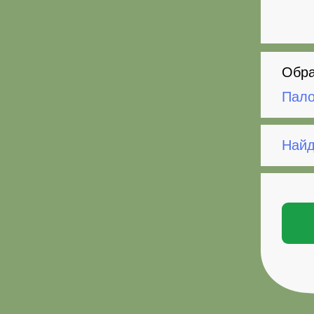
Обра
Пало
Найд