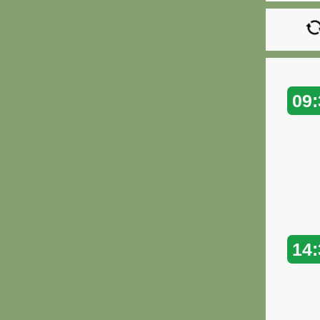
09:
14: