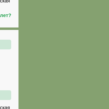
дская
илет?
дская