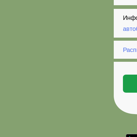
Инфо
авто
Расп