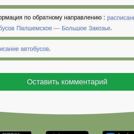
рмация по обратному направлению :
расписан
бусов Палшемское — Большое Закозье
.
исание автобусов
.