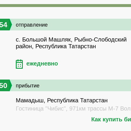
54
отправление
с. Большой Машляк, Рыбно-Слободский
район, Республика Татарстан
ежедневно
50
прибытие
Мамадыш, Республика Татарстан
Гостиница "Чибис", 971км трассы М-7 Вол
Как купить б