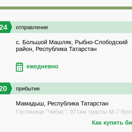
24
отправление
с. Большой Машляк, Рыбно-Слободский
район, Республика Татарстан
ежедневно
20
прибытие
Мамадыш, Республика Татарстан
Гостиница "Чибис", 971км трассы М-7 Вол
Как купить б