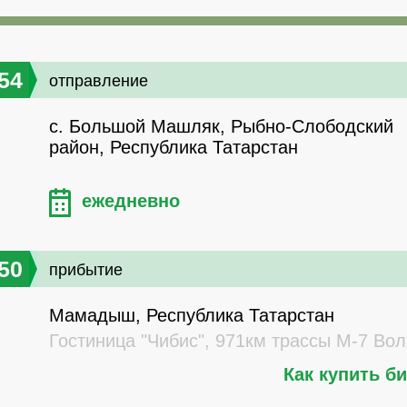
54
отправление
с. Большой Машляк, Рыбно-Слободский
район, Республика Татарстан
ежедневно
50
прибытие
Мамадыш, Республика Татарстан
Гостиница "Чибис", 971км трассы М-7 Вол
Как купить б