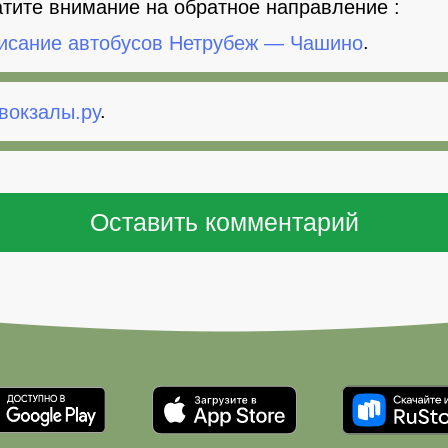
тите внимание на обратное направление :
исание автобусов Нетрубеж — Чашино
.
вокзалы.ру
.