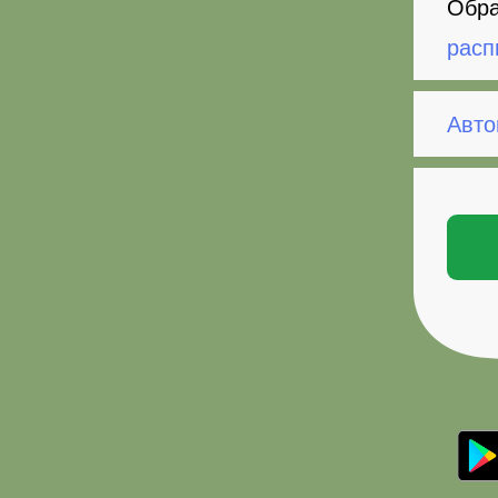
Обра
расп
Авто