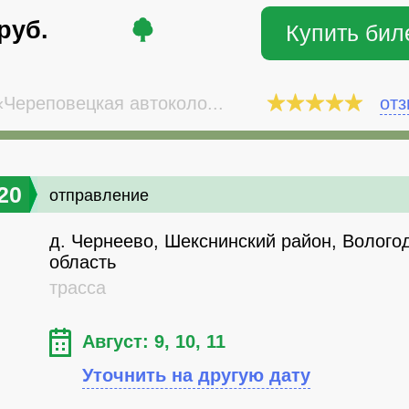
руб.
Купить бил
Череповецкая автоколо...
от
20
отправление
д. Чернеево, Шекснинский район, Волого
область
трасса
Август: 9, 10, 11
Уточнить на другую дату