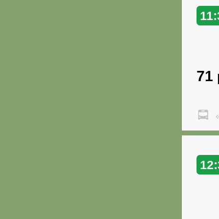
11:
71
«
12: