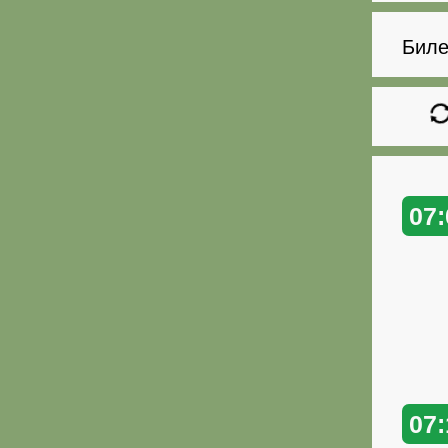
Биле
07:
07: