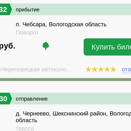
32
прибытие
п. Чебсара, Вологодская область
Поворот
руб.
Купить бил
Череповецкая автоколо...
от
30
отправление
д. Чернеево, Шекснинский район, Волого
область
трасса