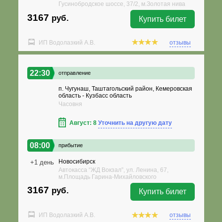
Гусинобродское шоссе, 37/2, м.Золотая нива
3167
руб.
Купить билет
ИП Водолазкий А.В.
отзывы
22:30
отправление
п. Чугунаш, Таштагольский район, Кемеровская
область - Кузбасс область
Часовня
Август: 8
Уточнить на другую дату
08:00
прибытие
Новосибирск
+1 день
Автокасса “ЖД Вокзал”, ул. Ленина, 67,
м.Площадь Гарина-Михайловского
3167
руб.
Купить билет
ИП Водолазкий А.В.
отзывы