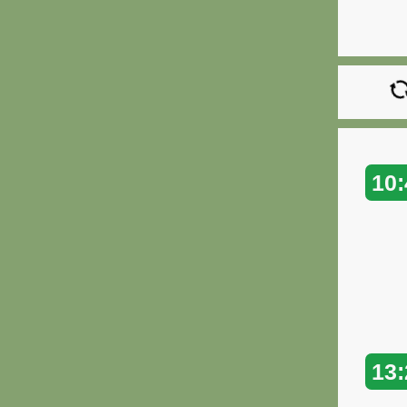
10:
13: