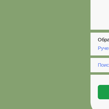
Обра
Руче
Поис