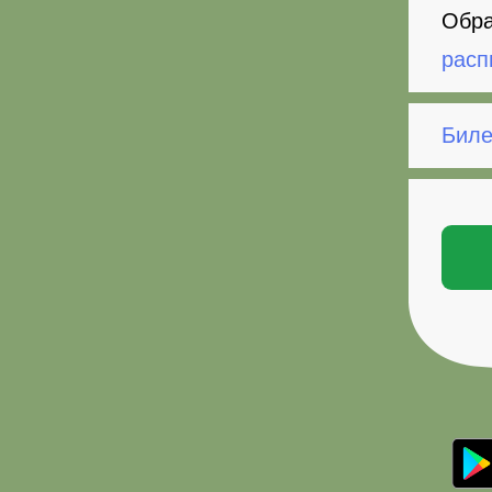
Обра
расп
Биле