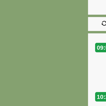
09:
10: