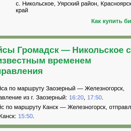
с. Никольское, Уярский район, Красноярс
край
Как купить б
йсы Громадск — Никольское с
известным временем
правления
йса по маршруту Заозерный — Железногорск,
авление из г. Заозерный:
16:20
,
17:50
.
йс по маршруту Канск — Железногорск, отправ
 Канск:
15:50
.