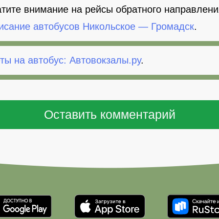
тите внимание на рейсы обратного направлени
исание автобусов Никольское — Громадск
.
ты на автобус: Автовокзалы.ру
.