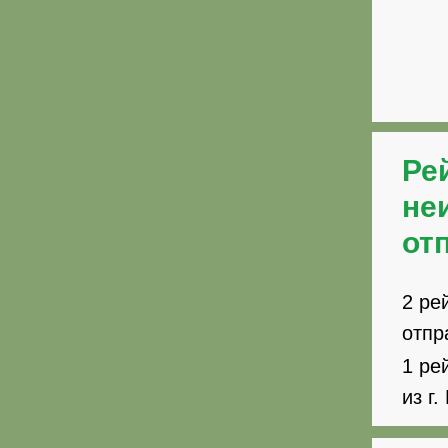
Ре
не
от
2 ре
отпр
1 ре
из г.