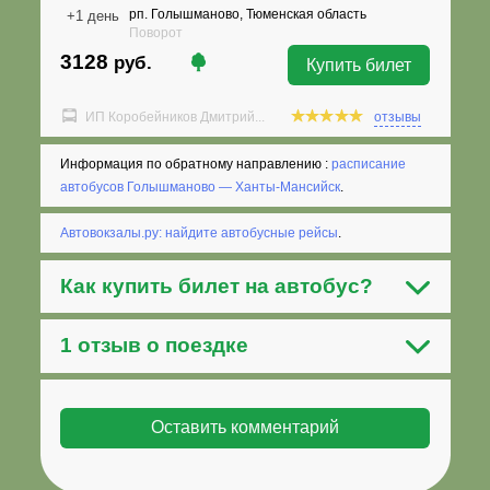
рп. Голышманово, Тюменская область
+1 день
Поворот
3128
руб.
Купить билет
ИП Коробейников Дмитрий...
отзывы
Информация по обратному направлению :
расписание
автобусов Голышманово — Ханты-Мансийск
.
Автовокзалы.ру: найдите автобусные рейсы
.
Как
купить билет на автобус
?
1 отзыв о поездке