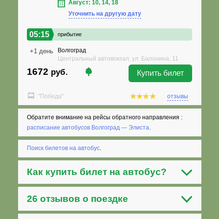
Август: 10, 14, 18
Уточнить на другую дату
05:15
прибытие
Волгоград
+1 день
Центральный автовокзал, ул. Балонина, 11
1672
руб.
Купить билет
"Победа"
отзывы
Обратите внимание на рейсы обратного направления :
расписание автобусов Волгоград — Элиста
.
Поиск билетов на автобус
.
Как
купить билет на автобус
?
26 отзывов о поездке