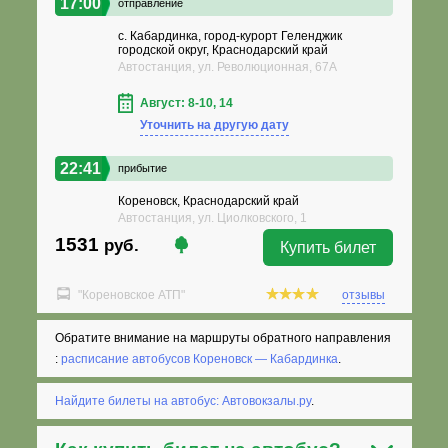
17:00
отправление
с. Кабардинка, город-курорт Геленджик
городской округ, Краснодарский край
Автостанция, ул. Революционная, 67А
Август: 8-10, 14
Уточнить на другую дату
22:41
прибытие
Кореновск, Краснодарский край
Автостанция, ул. Циолковского, 1
1531
руб.
Купить билет
"Кореновское АТП"
отзывы
Обратите внимание на маршруты обратного направления
:
расписание автобусов Кореновск — Кабардинка
.
Найдите билеты на автобус: Автовокзалы.ру
.