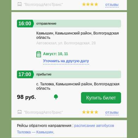
"ВолгоградАвтоТранс"
отзывы
16:00
отправление
Камышин, Камышинский район, Волгоградская
область
Автовокзал, ул. Волгоградская, 28
Август: 10, 11
Уточнить на другую дату
17:00
прибытие
с. Таловка, Камышинский район, Волгоградская
область
98
руб.
Купить билет
"ВолгоградАвтоТранс"
отзывы
Рейсы обратного направления :
расписание автобусов
Таловка — Камышин
.