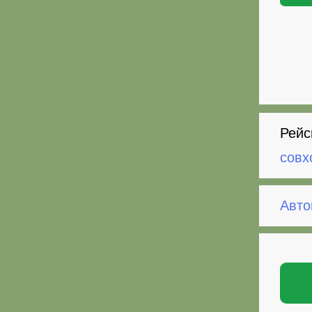
Рейс
совх
Авто