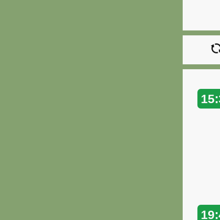
15:
19: