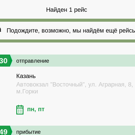
Найден 1 рейс
Подождите, возможно, мы найдём ещё рейсы
30
отправление
Казань
Автовокзал "Восточный", ул. Аграрная, 8,
м.Горки
пн, пт
49
прибытие