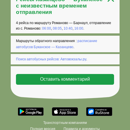
с неизвестным временем
отправления
4 рейса по маршруту Романово — Барнаул, отправление
из с. Романово:
06:00
,
08:05
,
10:40
,
16:00
.
Маршруты обратного направления :
расписание
автобусов Буканское — Казанцево
.
Поиск автобусных рейсов: Автовокзалы.ру
.
Транспортным компаниям
Полная версия
Правила и документы