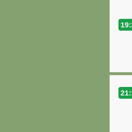
19:
21: