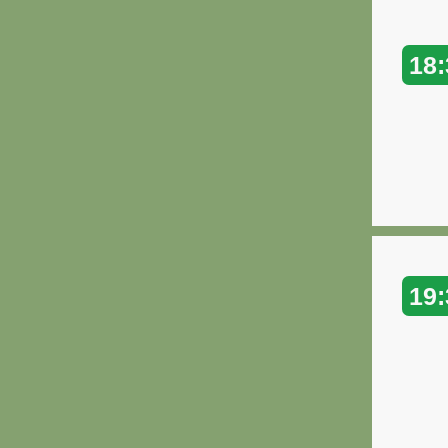
18:
19: