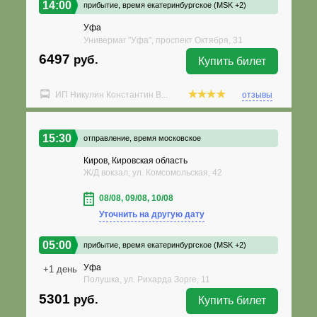
14:00
прибытие,
время екатеринбургское (MSK +2)
Уфа
Универмаг "Уфа", проспект Октября, 31
6497
руб.
Купить билет
ИП Никулин Константин В...
отзывы
15:30
отправление,
время московское
Киров, Кировская область
Ж/Д вокзал, ул. Комсомольская, 42
08/08, 09/08, 10/08
Уточнить на другую дату
05:00
прибытие,
время екатеринбургское (MSK +2)
Уфа
+1 день
Полушка, ул. Рихарда Зорге, 11
5301
руб.
Купить билет