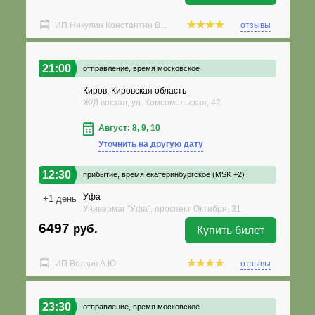
ИП Никулин Константин В...
отзывы
21:00
отправление,
время московское
Киров, Кировская область
Ж/Д вокзал, ул. Комсомольская, 42
Август: 8, 9, 10
Уточнить на другую дату
12:30
прибытие,
время екатеринбургское (MSK +2)
Уфа
+1 день
Универмаг "Уфа", проспект Октября, 31
6497
руб.
Купить билет
ИП Волков А.Ю.
отзывы
23:30
отправление,
время московское