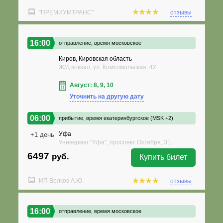
"ПРЕМИУМТРАНС"
отзывы
16:00
отправление,
время московское
Киров, Кировская область
Ж/Д вокзал, ул. Комсомольская, 42
Август: 8, 9, 10
Уточнить на другую дату
06:00
прибытие,
время екатеринбургское (MSK +2)
Уфа
+1 день
Универмаг "Уфа", проспект Октября, 31
6497
руб.
Купить билет
ИП Волков А.Ю.
отзывы
16:00
отправление,
время московское