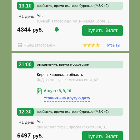
13:10
прибытие,
время екатеринбургское (MSK +2)
Уфа
+1 день
Южный автовокзал, ул. Рихарда Зорге, 13
4344
руб.
Купить билет
«Башавтотранс»
отзывы
21:00
отправление,
время московское
Киров, Кировская область
Ж/Д вокзал, ул. Комсомольская, 42
Август: 8, 9, 10
Уточнить на другую дату
12:30
прибытие,
время екатеринбургское (MSK +2)
Уфа
+1 день
Универмаг "Уфа", проспект Октября, 31
6497
руб.
Купить билет