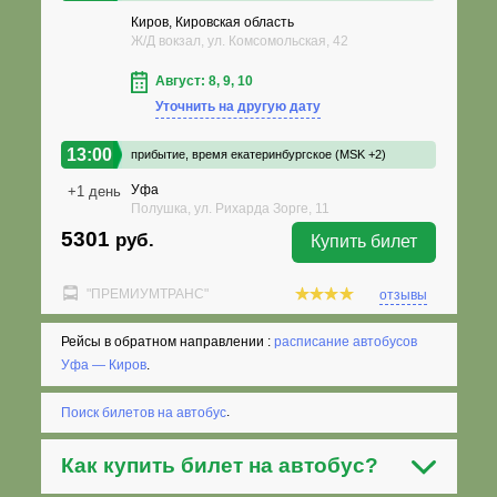
Киров, Кировская область
Ж/Д вокзал, ул. Комсомольская, 42
Август: 8, 9, 10
Уточнить на другую дату
13:00
прибытие,
время екатеринбургское (MSK +2)
Уфа
+1 день
Полушка, ул. Рихарда Зорге, 11
5301
руб.
Купить билет
"ПРЕМИУМТРАНС"
отзывы
Рейсы в обратном направлении :
расписание автобусов
Уфа — Киров
.
Поиск билетов на автобус
.
Как
купить билет на автобус
?