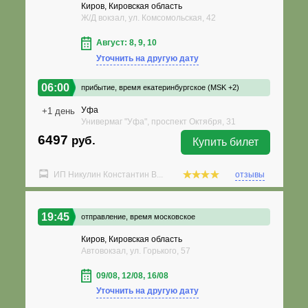
Киров, Кировская область
Ж/Д вокзал, ул. Комсомольская, 42
Август: 8, 9, 10
Уточнить на другую дату
06:00
прибытие,
время екатеринбургское (MSK +2)
Уфа
+1 день
Универмаг "Уфа", проспект Октября, 31
6497
руб.
Купить билет
ИП Никулин Константин В...
отзывы
19:45
отправление,
время московское
Киров, Кировская область
Автовокзал, ул. Горького, 57
09/08, 12/08, 16/08
Уточнить на другую дату