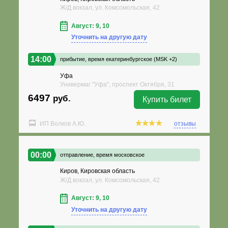
Ж/Д вокзал, ул. Комсомольская, 42
Август: 9, 10
Уточнить на другую дату
14:00
прибытие,
время екатеринбургское (MSK +2)
Уфа
Универмаг "Уфа", проспект Октября, 31
6497
руб.
Купить билет
ИП Волков А.Ю.
отзывы
00:00
отправление,
время московское
Киров, Кировская область
Ж/Д вокзал, ул. Комсомольская, 42
Август: 9, 10
Уточнить на другую дату