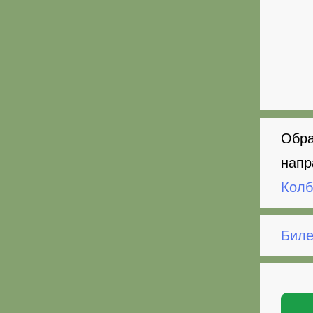
Обра
напр
Колб
Биле