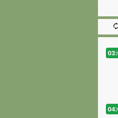
03:
04: