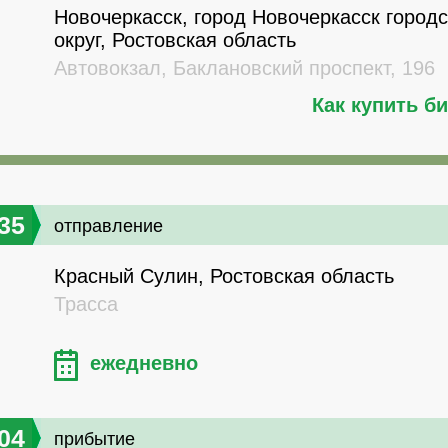
Новочеркасск, город Новочеркасск город
округ, Ростовская область
Автовокзал, Баклановский проспект, 196
Как купить б
35
отправление
Красный Сулин, Ростовская область
Трасса
ежедневно
04
прибытие