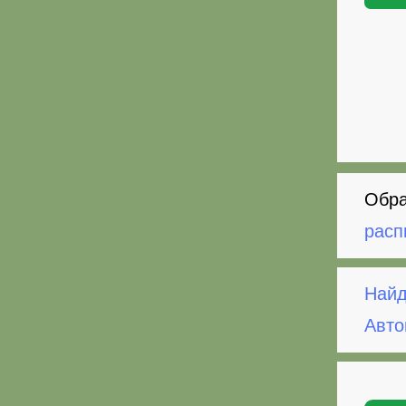
Обра
расп
Найд
Авто