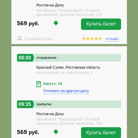
Ростов-на-Дону
Автовокзал "Пригородный" (Старый
автовокзал), проспект Шолохова, 126
569
руб.
Купить билет
Сулинавтотранс
отзывы
08:00
отправление
Красный Сулин, Ростовская область
Автостанция, ул. Октябрьская, 4
Август: 10
Уточнить на другую дату
09:35
прибытие
Ростов-на-Дону
Автовокзал "Пригородный" (Старый
автовокзал), проспект Шолохова, 126
569
руб.
Купить билет