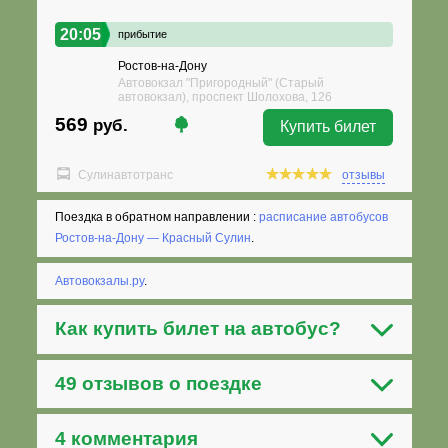
20:05
прибытие
Ростов-на-Дону
Автовокзал "Пригородный" (Старый
автовокзал), проспект Шолохова, 126
569
руб.
Купить билет
Сулинавтотранс
отзывы
Поездка в обратном направлении :
расписание автобусов
Ростов-на-Дону — Красный Сулин
.
Автовокзалы.ру
.
Как
купить билет на автобус
?
49 отзывов о поездке
4 комментария