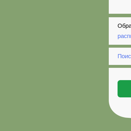
Обра
расп
Поис