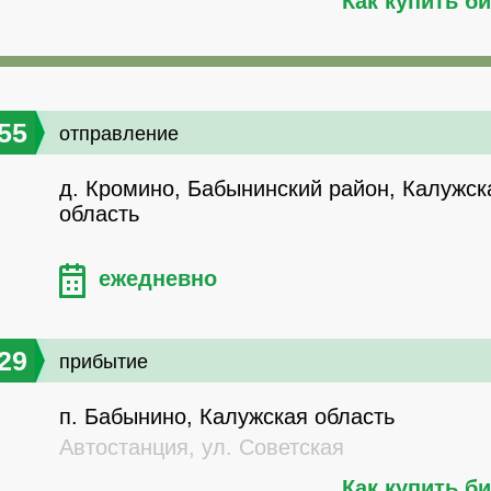
Как купить б
55
отправление
д. Кромино, Бабынинский район, Калужск
область
ежедневно
29
прибытие
п. Бабынино, Калужская область
Автостанция, ул. Советская
Как купить б