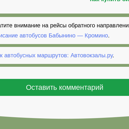
тите внимание на рейсы обратного направлени
исание автобусов Бабынино — Кромино
.
к автобусных маршрутов: Автовокзалы.ру
.