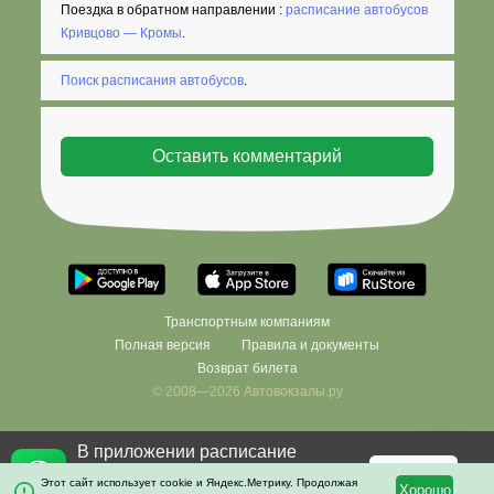
Поездка в обратном направлении :
расписание автобусов
Кривцово — Кромы
.
Поиск расписания автобусов
.
Транспортным компаниям
Полная версия
Правила и документы
Возврат билета
© 2008—2026 Автовокзалы.ру
В приложении расписание
Фильтровать
×
останется с вами даже без
Скачать
Этот сайт использует cookie и Яндекс.Метрику. Продолжая
Хорошо