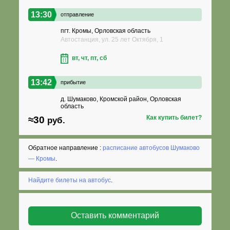
13:30
отправление
пгт. Кромы, Орловская область
Автостанция, ул. 25 лет Октября, 1
вт, чт, пт, сб
13:42
прибытие
д. Шумаково, Кромской район, Орловская
область
Как купить билет?
≈30
руб.
Обратное направление :
расписание автобусов Шумаково
— Кромы
.
Найдите билеты на автобус
.