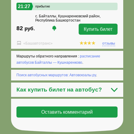
21:27
прибытие
с. Байталлы, Кушнаренковский район,
Республика Башкортостан
82
руб.
Купить билет
«Башавтотранс»
отзывы
Маршруты обратного направления :
расписание
автобусов Байталлы — Кушнаренково
.
Поиск автобусных маршрутов: Автовокзалы.ру
.
Как
купить билет на автобус
?