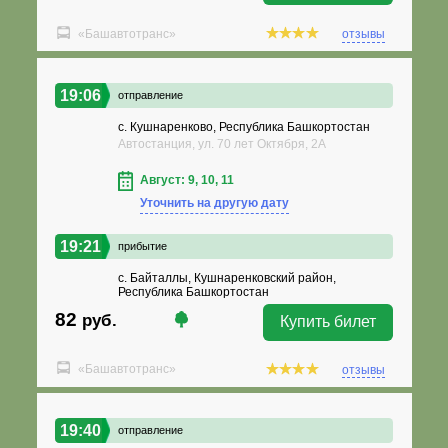
«Башавтотранс»
отзывы
19:06
отправление
с. Кушнаренково, Республика Башкортостан
Автостанция, ул. 70 лет Октября, 2А
Август: 9, 10, 11
Уточнить на другую дату
19:21
прибытие
с. Байталлы, Кушнаренковский район,
Республика Башкортостан
82
руб.
Купить билет
«Башавтотранс»
отзывы
19:40
отправление