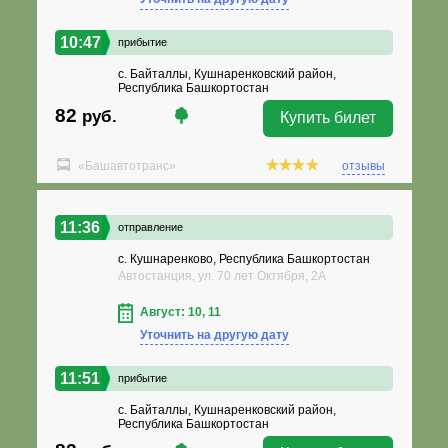
10:47
прибытие
с. Байталлы, Кушнаренковский район,
Республика Башкортостан
82
руб.
Купить билет
«Башавтотранс»
отзывы
11:36
отправление
с. Кушнаренково, Республика Башкортостан
Автостанция, ул. 70 лет Октября, 2А
Август: 10, 11
Уточнить на другую дату
11:51
прибытие
с. Байталлы, Кушнаренковский район,
Республика Башкортостан