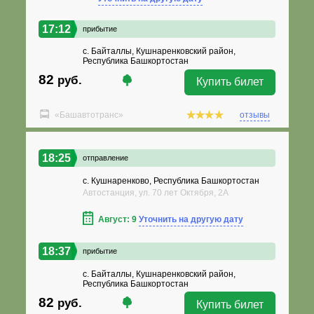
17:12
прибытие
с. Байталлы, Кушнаренковский район,
Республика Башкортостан
82
руб.
Купить билет
«Башавтотранс»
отзывы
18:25
отправление
с. Кушнаренково, Республика Башкортостан
Автостанция, ул. 70 лет Октября, 2А
Август: 9
Уточнить на другую дату
18:37
прибытие
с. Байталлы, Кушнаренковский район,
Республика Башкортостан
82
руб.
Купить билет