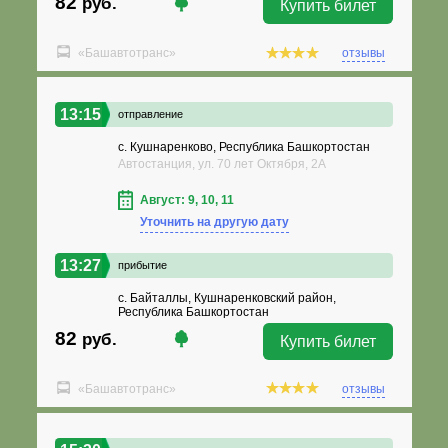
82
руб.
Купить билет
«Башавтотранс»
отзывы
13:15
отправление
с. Кушнаренково, Республика Башкортостан
Автостанция, ул. 70 лет Октября, 2А
Август: 9, 10, 11
Уточнить на другую дату
13:27
прибытие
с. Байталлы, Кушнаренковский район,
Республика Башкортостан
82
руб.
Купить билет
«Башавтотранс»
отзывы