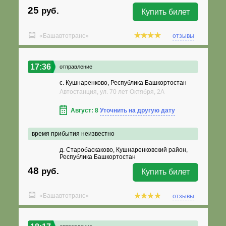
25
руб.
Купить билет
«Башавтотранс»
отзывы
17:36
отправление
с. Кушнаренково, Республика Башкортостан
Автостанция, ул. 70 лет Октября, 2А
Август: 8
Уточнить на другую дату
время прибытия неизвестно
д. Старобаскаково, Кушнаренковский район,
Республика Башкортостан
48
руб.
Купить билет
«Башавтотранс»
отзывы