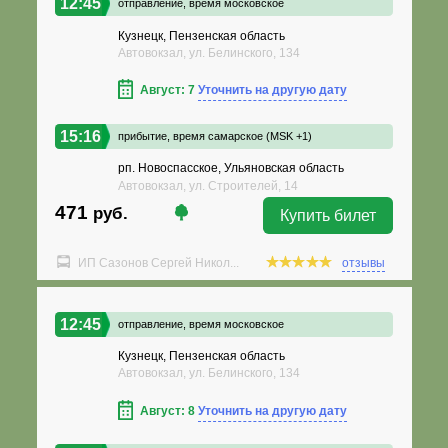
12:45
отправление,
время московское
Кузнецк, Пензенская область
Автовокзал, ул. Белинского, 134
Август: 7
Уточнить на другую дату
15:16
прибытие,
время самарское (MSK +1)
рп. Новоспасское, Ульяновская область
Автовокзал, ул. Строителей, 14
471
руб.
Купить билет
ИП Сазонов Сергей Никол...
отзывы
12:45
отправление,
время московское
Кузнецк, Пензенская область
Автовокзал, ул. Белинского, 134
Август: 8
Уточнить на другую дату