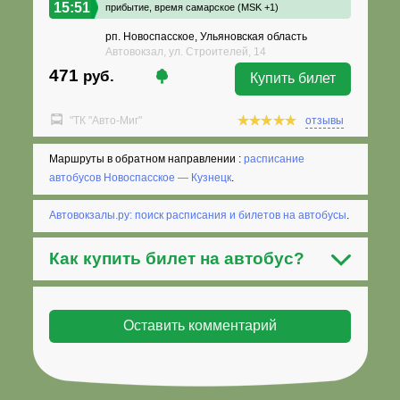
15:51
прибытие,
время самарское (MSK +1)
рп. Новоспасское, Ульяновская область
Автовокзал, ул. Строителей, 14
471
руб.
Купить билет
"ТК "Авто-Миг"
отзывы
Маршруты в обратном направлении :
расписание
автобусов Новоспасское — Кузнецк
.
Автовокзалы.ру: поиск расписания и билетов на автобусы
.
Как
купить билет на автобус
?