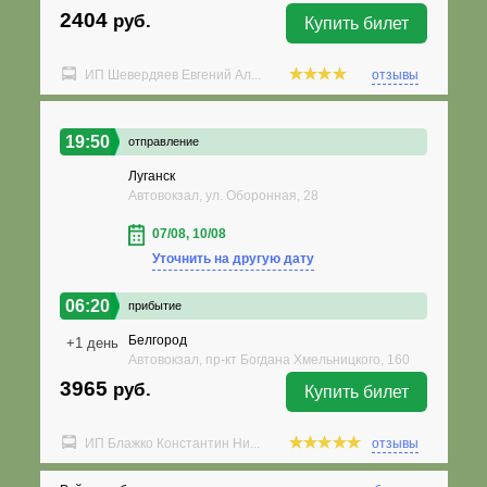
2404
руб.
Купить билет
ИП Шевердяев Евгений Ал...
отзывы
19:50
отправление
Луганск
Автовокзал, ул. Оборонная, 28
07/08, 10/08
Уточнить на другую дату
06:20
прибытие
Белгород
+1 день
Автовокзал, пр-кт Богдана Хмельницкого, 160
3965
руб.
Купить билет
ИП Блажко Константин Ни...
отзывы