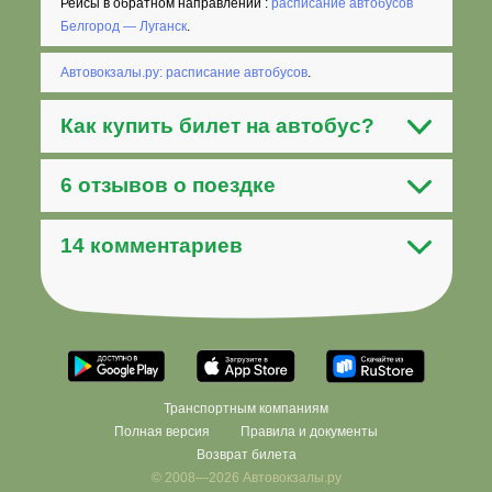
Рейсы в обратном направлении :
расписание автобусов
Белгород — Луганск
.
Автовокзалы.ру: расписание автобусов
.
Как
купить билет на автобус
?
6 отзывов о поездке
14 комментариев
Транспортным компаниям
Полная версия
Правила и документы
Возврат билета
© 2008—2026 Автовокзалы.ру