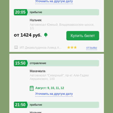
Уточнить на другую дату
20:05
прибытие
Нальчик
Автовокзал Южный, Владикавказское шоссе,
1/1
от 1424
руб.
Купить билет
ИП Джамалудинов Ахмед А...
отзывы
15:50
отправление
Махачкала
Автовокзал "Северный", пр-кт Али-Гаджи
Акушинского, 100
Август: 9, 10, 11, 12
Уточнить на другую дату
21:50
прибытие
Нальчик