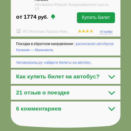
Автовокзал Южный, Владикавказское шоссе,
1/1
от 1774
руб.
Купить билет
ИП Жигунова Лариса Нико...
отзывы
Поездка в обратном направлении :
расписание автобусов
Нальчик — Махачкала
.
Автовокзалы.ру: найдите билеты на автобус
.
Как
купить билет на автобус
?
21 отзыв о поездке
6 комментариев