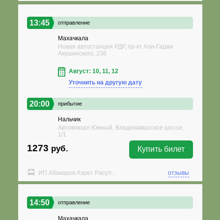
13:45
отправление
Махачкала
Новая автостанция РДР, пр-кт Али-Гаджи
Акушинского; 236
Август: 10, 11, 12
Уточнить на другую дату
20:00
прибытие
Нальчик
Автовокзал Южный, Владикавказское шоссе,
1/1
1273
руб.
Купить билет
ИП Абакаров Азрет Расул...
отзывы
14:50
отправление
Махачкала