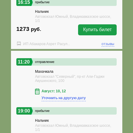
16:15
прибытие
Нальчик
Автовокзал Южный, Владикавказское шоссе,
1/1
1273
руб.
Купить билет
ИП Абакаров Азрет Расул...
отзывы
11:20
отправление
Махачкала
Автовокзал "Северный", пр-кт Али-Гаджи
Акушинского, 100
Август: 10, 12
Уточнить на другую дату
19:00
прибытие
Нальчик
Автовокзал Южный, Владикавказское шоссе,
1/1