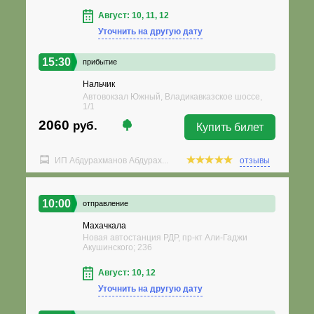
Август: 10, 11, 12
Уточнить на другую дату
15:30
прибытие
Нальчик
Автовокзал Южный, Владикавказское шоссе,
1/1
2060
руб.
Купить билет
ИП Абдурахманов Абдурах...
отзывы
10:00
отправление
Махачкала
Новая автостанция РДР, пр-кт Али-Гаджи
Акушинского; 236
Август: 10, 12
Уточнить на другую дату