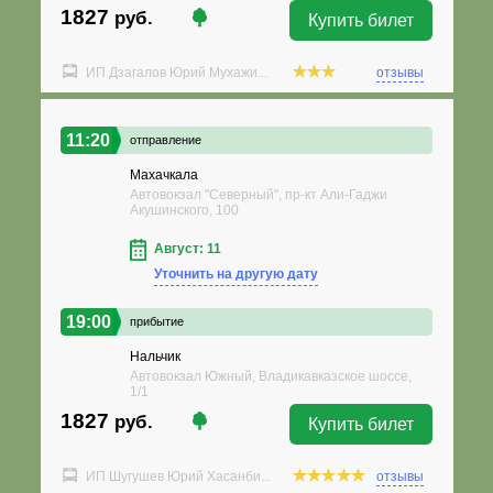
1827
руб.
Купить билет
ИП Дзагалов Юрий Мухажи...
отзывы
11:20
отправление
Махачкала
Автовокзал "Северный", пр-кт Али-Гаджи
Акушинского, 100
Август: 11
Уточнить на другую дату
19:00
прибытие
Нальчик
Автовокзал Южный, Владикавказское шоссе,
1/1
1827
руб.
Купить билет
ИП Шугушев Юрий Хасанби...
отзывы