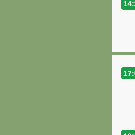
14:
17: