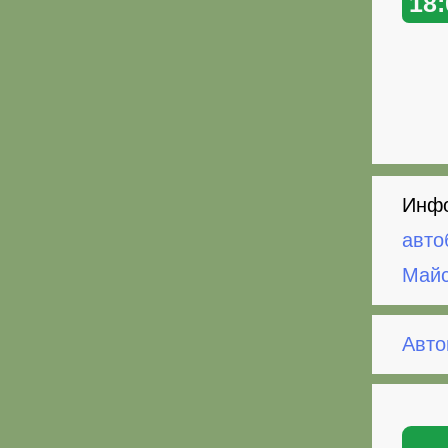
18:
Инфо
авто
Майс
Авто