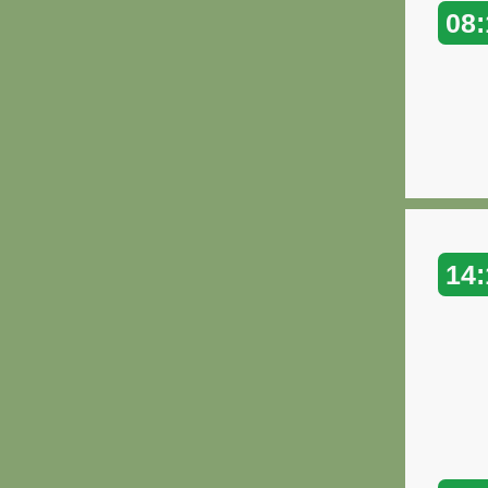
08:
14: