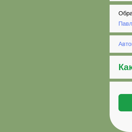
Обра
Павл
Авто
Ка