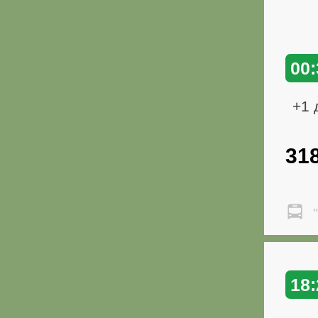
00:
+1 
31
"
18: