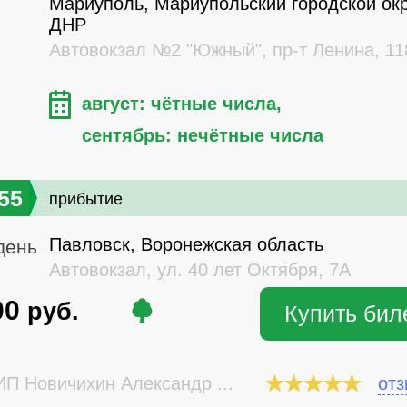
Мариуполь, Мариупольский городской окр
ДНР
Автовокзал №2 "Южный", пр-т Ленина, 11
август: чётные числа,
сентябрь: нечётные числа
55
прибытие
Павловск, Воронежская область
день
Автовокзал, ул. 40 лет Октября, 7А
00
руб.
Купить бил
П Новичихин Александр ...
от