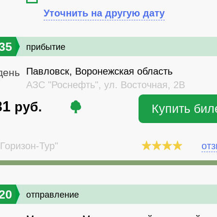
Уточнить на другую дату
35
прибытие
Павловск, Воронежская область
день
АЗС "Роснефть", ул. Восточная, 2В
81
руб.
Купить бил
Горизон-Тур"
от
20
отправление