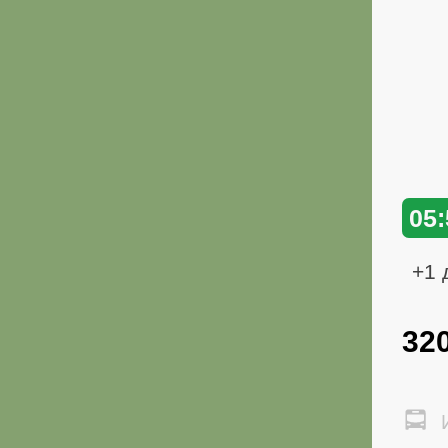
05:
+1 
32
И