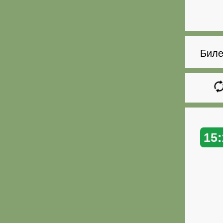
Биле
15: