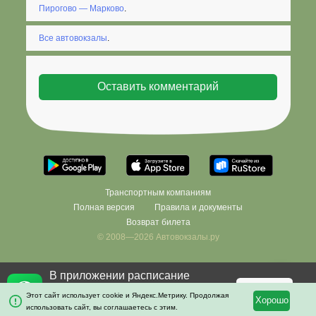
Пирогово — Марково
.
Все автовокзалы
.
Транспортным компаниям
Полная версия
Правила и документы
Возврат билета
© 2008—2026 Автовокзалы.ру
В приложении расписание
Фильтровать
×
останется с вами даже без
Скачать
Этот сайт использует cookie и Яндекс.Метрику. Продолжая
Хорошо
интернета!
использовать сайт, вы соглашаетесь с этим.