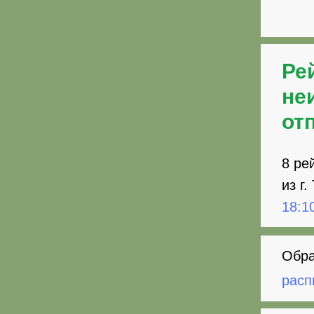
Ре
не
от
8 ре
из г
18:1
Обра
расп