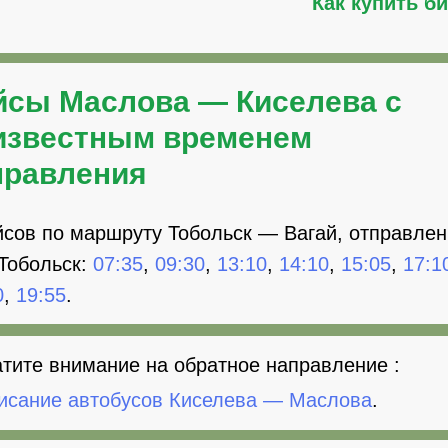
Как купить б
йсы Маслова — Киселева с
известным временем
правления
йсов по маршруту Тобольск — Вагай, отправле
. Тобольск:
07:35
,
09:30
,
13:10
,
14:10
,
15:05
,
17:1
0
,
19:55
.
тите внимание на обратное направление :
исание автобусов Киселева — Маслова
.