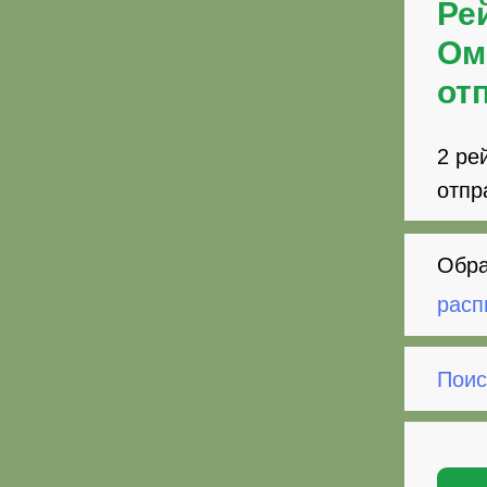
Ре
Ом
от
2 ре
отпр
Обра
расп
Поис