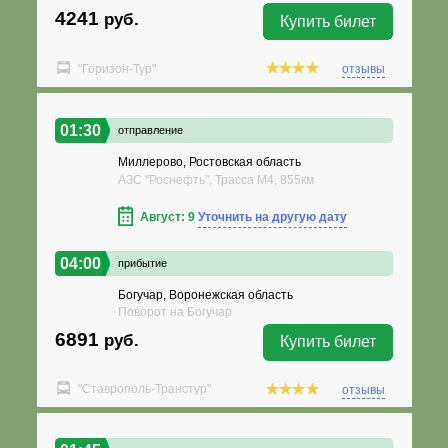
4241
руб.
Купить билет
"Горизон-Тур"
отзывы
01:30
отправление
Миллерово, Ростовская область
АЗС "Роснефть", Трасса М4, 855км
Август: 9
Уточнить на другую дату
04:00
прибытие
Богучар, Воронежская область
Поворот на Богучар
6891
руб.
Купить билет
"Ставрополь-Транстур"
отзывы