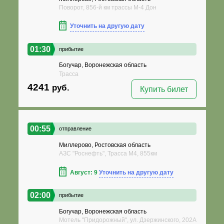
Поворот, 856-й км трассы М-4 Дон
Уточнить на другую дату
01:30
прибытие
Богучар, Воронежская область
Трасса
4241
руб.
Купить билет
00:55
отправление
Миллерово, Ростовская область
АЗС "Роснефть", Трасса М4, 855км
Август: 9
Уточнить на другую дату
02:00
прибытие
Богучар, Воронежская область
Мотель "Придорожный", ул. Дзержинского, 202А