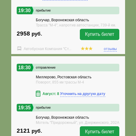
19:30
прибытие
Богучар, Воронежская область
Трасса "М-4", напротив автостанции, 739-й км.
2958
руб.
Купить билет
Автобусная Компания "Ст...
отзывы
18:30
отправление
Миллерово, Ростовская область
Поворот, 855 км трассы М-4
Август: 8
Уточнить на другую дату
19:35
прибытие
Богучар, Воронежская область
Мотель "Придорожный", ул. Дзержинского, 202А
2121
руб.
Купить билет