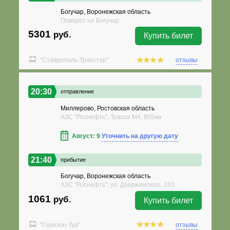
Богучар, Воронежская область
Поворот на Богучар
5301
руб.
Купить билет
"Ставрополь-Транстур"
отзывы
20:30
отправление
Миллерово, Ростовская область
АЗС "Роснефть", Трасса М4, 855км
Август: 9
Уточнить на другую дату
21:40
прибытие
Богучар, Воронежская область
АЗС "Роснефть", ул. Дзержинского, 243
1061
руб.
Купить билет
"Горизон-Тур"
отзывы