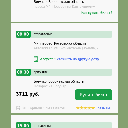
Богучар, Воронежская область
Трасса М4, Поворот на Кантемировку
Как купить билет?
09:00
отправление
Миллерово, Ростовская область
Автовокзал, ул. 3-го Интернационала, 2
Август: 9
Уточнить на другую дату
09:30
прибытие
Богучар, Воронежская область
Поворот на Богучар
3711
руб.
Купить билет
ИП Гарибян Ольга Олегов...
отзывы
15:00
отправление