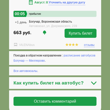
Август: 8
Уточнить на другую дату
00:05
прибытие
Богучар, Воронежская область
+1 день
Автовокзал, ул. Дзержинского, 239
663
руб.
Купить билет
VILENAbus
отзывы
Поездка в обратном направлении :
расписание автобусов
Богучар — Миллерово
.
Все автовокзалы
.
Как
купить билет на автобус
?