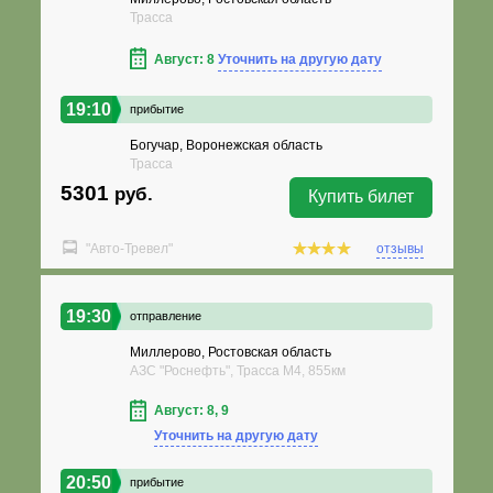
Трасса
Август: 8
Уточнить на другую дату
19:10
прибытие
Богучар, Воронежская область
Трасса
5301
руб.
Купить билет
"Авто-Тревел"
отзывы
19:30
отправление
Миллерово, Ростовская область
АЗС "Роснефть", Трасса М4, 855км
Август: 8, 9
Уточнить на другую дату
20:50
прибытие