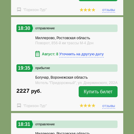
"Горизон-Тур"
отзывы
18:30
отправление
Миллерово, Ростовская область
Поворот, 856-й км трассы М-4 Дон
Август: 8
Уточнить на другую дату
19:35
прибытие
Богучар, Воронежская область
Мотель "Придорожный", ул. Дзержинского, 202А
2227
руб.
Купить билет
"Горизон-Тур"
отзывы
18:31
отправление
Миллерово, Ростовская область