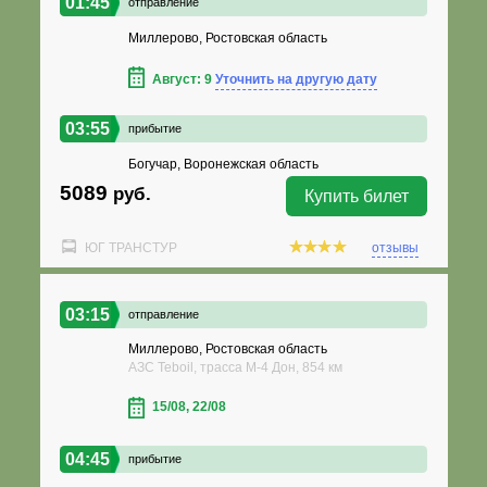
01:45
отправление
Миллерово, Ростовская область
Август: 9
Уточнить на другую дату
03:55
прибытие
Богучар, Воронежская область
5089
руб.
Купить билет
ЮГ ТРАНСТУР
отзывы
03:15
отправление
Миллерово, Ростовская область
АЗС Teboil, трасса M-4 Дон, 854 км
15/08, 22/08
04:45
прибытие