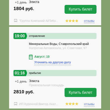
Элиста
+1 день
1804
руб.
Купить билет
"Группа Компаний АйТиКо...
отзывы
19:00
отправление
Минеральные Воды, Ставропольский край
Напротив Автовокзала, ул. Советская, 97
Август: 10
Уточнить на другую дату
01:16
прибытие
Элиста
+1 день
Привокзальная площадь
2810
руб.
Купить билет
ИП Куренной Виктор Анат...
отзывы