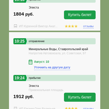
Элиста
1804
руб.
Купить билет
ИП Куренной Виктор Анат...
отзывы
10:25
отправление
Минеральные Воды, Ставропольский край
Напротив Автовокзала, ул. Советская, 97
Август: 10
Уточнить на другую дату
19:24
прибытие
Элиста
Привокзальная площадь
1912
руб.
Купить билет
ИП Евсеев Олег Валерьев...
отзывы