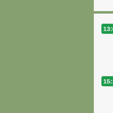
13:
15: