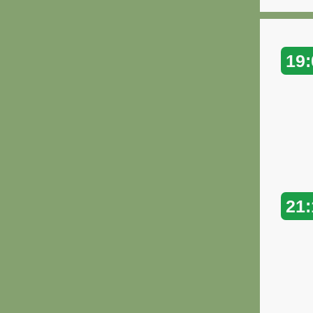
19:
21: