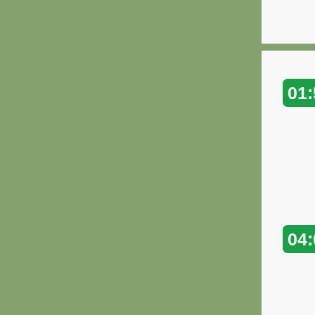
01:
04: