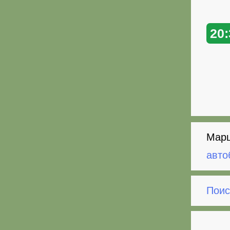
20:
Марш
авто
Поис