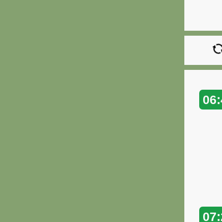
06:
07: