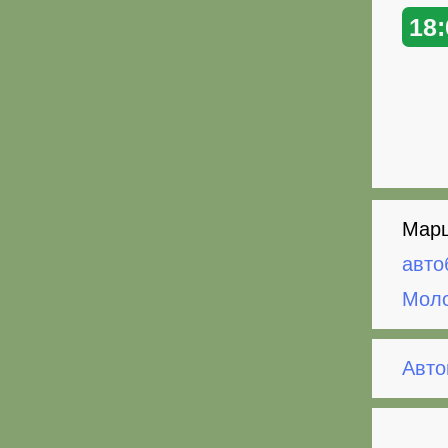
18:
Марш
авто
Мол
Авто