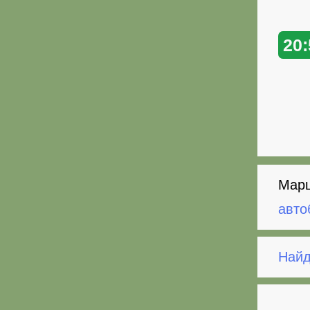
20:
Марш
авто
Найд