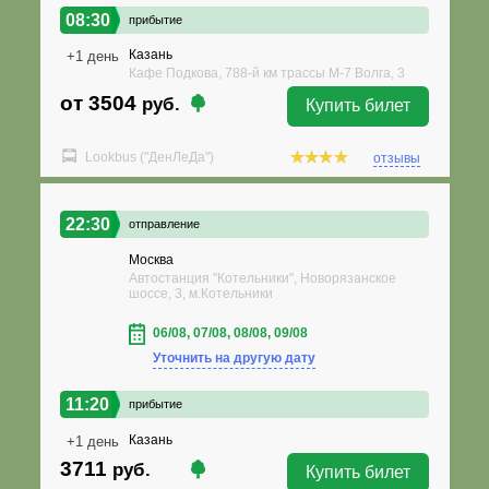
08:30
прибытие
Казань
+1 день
Кафе Подкова, 788-й км трассы М-7 Волга, 3
от 3504
руб.
Купить билет
Lookbus ("ДенЛеДа")
отзывы
22:30
отправление
Москва
Автостанция "Котельники", Новорязанское
шоссе, 3, м.Котельники
06/08, 07/08, 08/08, 09/08
Уточнить на другую дату
11:20
прибытие
Казань
+1 день
3711
руб.
Купить билет