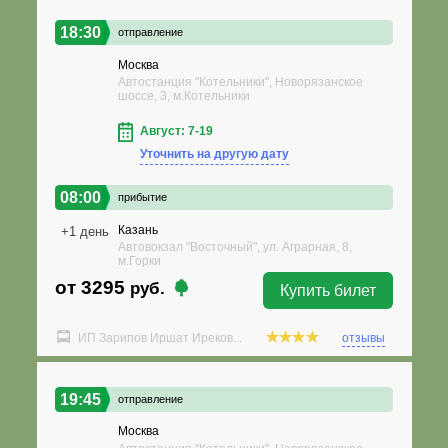
18:30
отправление
Москва
Автостанция "Котельники", Новорязанское
шоссе, 3, м.Котельники
Август: 7-19
Уточнить на другую дату
08:00
прибытие
Казань
+1 день
Автовокзал "Восточный", ул. Аграрная, 8,
м.Горки
от 3295
руб.
Купить билет
ИП Зарипов Иршат Иреков...
отзывы
19:45
отправление
Москва