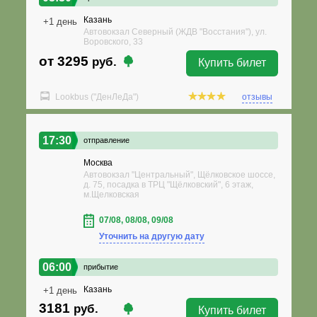
Казань
+1 день
Автовокзал Северный (ЖДВ "Восстания"), ул.
Воровского, 33
от 3295
руб.
Купить билет
Lookbus ("ДенЛеДа")
отзывы
17:30
отправление
Москва
Автовокзал "Центральный", Щёлковское шоссе,
д. 75, посадка в ТРЦ "Щёлковский", 6 этаж,
м.Щелковская
07/08, 08/08, 09/08
Уточнить на другую дату
06:00
прибытие
Казань
+1 день
3181
руб.
Купить билет