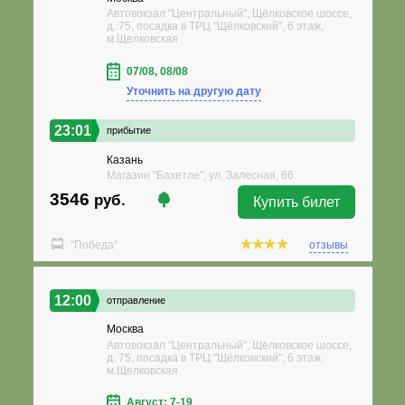
Автовокзал "Центральный", Щёлковское шоссе,
д. 75, посадка в ТРЦ "Щёлковский", 6 этаж,
м.Щелковская
07/08, 08/08
Уточнить на другую дату
23:01
прибытие
Казань
Магазин "Бахетле", ул. Залесная, 66
3546
руб.
Купить билет
"Победа"
отзывы
12:00
отправление
Москва
Автовокзал "Центральный", Щёлковское шоссе,
д. 75, посадка в ТРЦ "Щёлковский", 6 этаж,
м.Щелковская
Август: 7-19