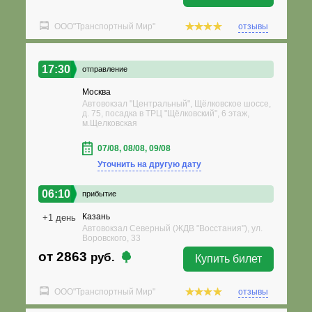
ООО"Транспортный Мир"
отзывы
17:30
отправление
Москва
Автовокзал "Центральный", Щёлковское шоссе,
д. 75, посадка в ТРЦ "Щёлковский", 6 этаж,
м.Щелковская
07/08, 08/08, 09/08
Уточнить на другую дату
06:10
прибытие
Казань
+1 день
Автовокзал Северный (ЖДВ "Восстания"), ул.
Воровского, 33
от 2863
руб.
Купить билет
ООО"Транспортный Мир"
отзывы