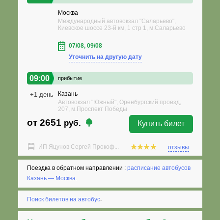
Москва
Международный автовокзал "Саларьево",
Киевское шоссе 23-й км, 1 стр 1, м.Саларьево
07/08, 09/08
Уточнить на другую дату
09:00
прибытие
Казань
+1 день
Автовокзал "Южный", Оренбургский проезд,
207, м.Проспект Победы
от 2651
руб.
Купить билет
ИП Яцунов Сергей Прокоф...
отзывы
Поездка в обратном направлении :
расписание автобусов
Казань — Москва
.
Поиск билетов на автобус
.