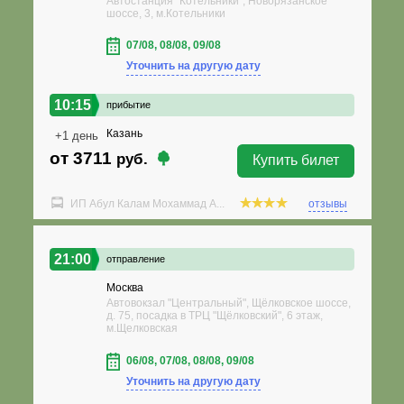
Автостанция "Котельники", Новорязанское
шоссе, 3, м.Котельники
07/08, 08/08, 09/08
Уточнить на другую дату
10:15
прибытие
Казань
+1 день
от 3711
руб.
Купить билет
ИП Абул Калам Мохаммад А...
отзывы
21:00
отправление
Москва
Автовокзал "Центральный", Щёлковское шоссе,
д. 75, посадка в ТРЦ "Щёлковский", 6 этаж,
м.Щелковская
06/08, 07/08, 08/08, 09/08
Уточнить на другую дату