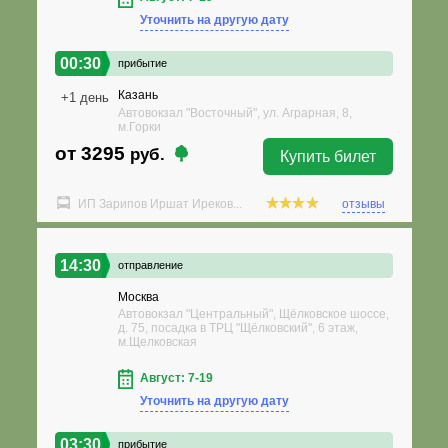
Уточнить на другую дату
00:30
прибытие
Казань
+1 день
Автовокзал "Восточный", ул. Аграрная, 8,
м.Горки
от 3295
руб.
Купить билет
ИП Зарипов Иршат Иреков...
отзывы
14:30
отправление
Москва
Автовокзал "Центральный", Щёлковское шоссе,
д. 75, посадка в ТРЦ "Щёлковский", 6 этаж,
м.Щелковская
Август: 7-19
Уточнить на другую дату
03:30
прибытие