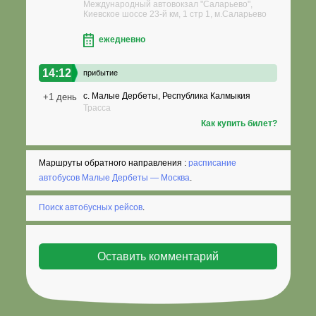
Международный автовокзал "Саларьево",
Киевское шоссе 23-й км, 1 стр 1, м.Саларьево
ежедневно
14:12
прибытие
с. Малые Дербеты, Республика Калмыкия
+1 день
Трасса
Как купить билет?
Маршруты обратного направления :
расписание
автобусов Малые Дербеты — Москва
.
Поиск автобусных рейсов
.